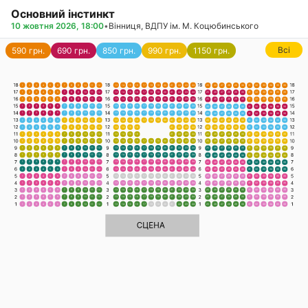
Основний інстинкт
10 жовтня 2026, 18:00
•
Вінниця, ВДПУ ім. М. Коцюбинського
Всі
590 грн.
690 грн.
850 грн.
990 грн.
1150 грн.
1
2
3
4
5
6
7
8
9
10
11
12
13
14
15
16
17
18
19
20
21
22
23
24
25
26
27
28
29
30
31
32
33
34
35
36
1
2
3
4
5
6
7
8
9
10
11
12
13
14
15
16
17
18
19
20
21
22
23
24
25
26
27
28
29
30
31
32
33
34
35
36
1
2
3
4
5
6
7
8
9
10
11
12
13
14
15
16
17
18
19
20
21
22
23
24
25
26
27
28
29
30
31
32
33
34
35
36
1
2
3
4
5
6
7
8
9
10
11
12
13
14
15
16
17
18
19
20
21
22
23
24
25
26
27
28
29
30
31
32
33
34
35
36
1
2
3
4
5
6
7
8
9
10
11
12
13
14
15
16
17
18
19
20
21
22
23
24
25
26
27
28
29
30
31
32
33
34
35
36
1
2
3
4
5
6
7
8
9
10
11
12
13
14
15
16
17
18
19
20
21
22
23
24
25
26
27
28
29
30
31
32
33
34
35
36
1
2
3
4
5
6
7
8
9
10
11
12
13
14
15
16
21
22
23
24
25
26
27
28
29
30
31
32
33
34
35
36
1
2
3
4
5
6
7
8
9
10
11
12
13
14
15
16
21
22
23
24
25
26
27
28
29
30
31
32
33
34
35
36
1
2
3
4
5
6
7
8
9
10
11
12
13
14
15
16
17
18
19
20
21
22
23
24
25
26
27
28
29
30
31
32
33
34
35
36
1
2
3
4
5
6
7
8
9
10
11
12
13
14
15
16
17
18
19
20
21
22
23
24
25
26
27
28
29
30
31
32
33
34
35
36
1
2
3
4
5
6
7
8
9
10
11
12
13
14
15
16
17
18
19
20
21
22
23
24
25
26
27
28
29
30
31
32
33
34
35
36
1
2
3
4
5
6
7
8
9
10
11
12
13
14
15
16
17
18
19
20
21
22
23
24
25
26
27
28
29
30
31
32
33
34
35
36
1
2
3
4
5
6
7
8
9
10
11
12
13
14
15
16
17
18
19
20
21
22
23
24
25
26
27
28
29
30
31
32
33
34
35
36
1
2
3
4
5
6
7
8
9
10
11
12
13
14
15
16
17
18
19
20
21
22
23
24
25
26
27
28
29
30
31
32
33
34
35
36
1
2
3
4
5
6
7
8
9
10
11
12
13
14
15
16
17
18
19
20
21
22
23
24
25
26
27
28
29
30
31
32
33
34
35
36
1
2
3
4
5
6
7
8
9
10
11
12
13
14
15
16
17
18
19
20
21
22
23
24
25
26
27
28
29
30
31
32
33
34
35
36
1
2
3
4
5
6
7
8
9
10
11
12
13
14
15
16
17
18
19
20
21
22
23
24
25
26
27
28
29
30
31
32
33
34
35
36
1
2
3
4
5
6
7
8
9
10
11
12
13
14
15
16
17
18
19
20
21
22
23
24
25
26
27
28
29
30
31
32
33
34
35
36