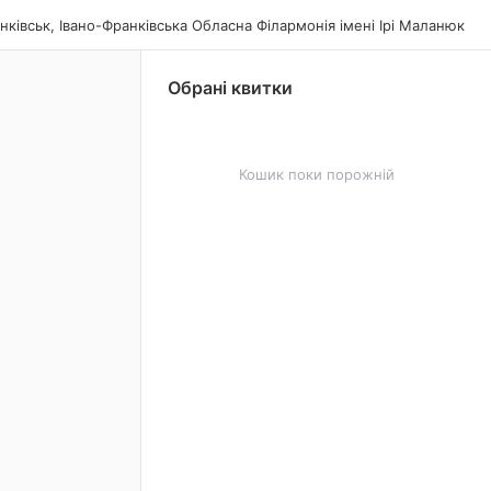
нківськ, Івано-Франківська Обласна Філармонія імені Ірі Маланюк
Обрані квитки
Кошик поки порожній