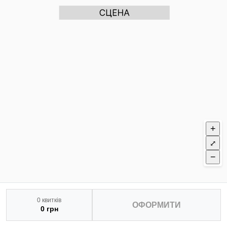
+
⤢
−
0 квитків
ОФОРМИТИ
0 грн