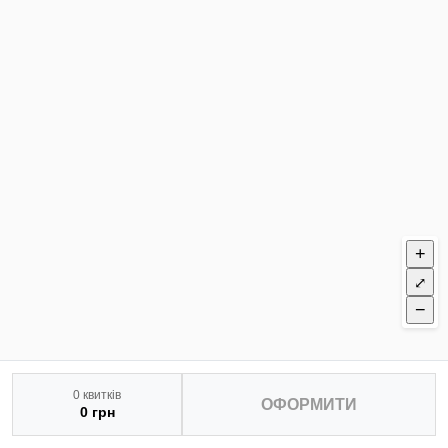
+
⤢
−
0 квитків
ОФОРМИТИ
0 грн