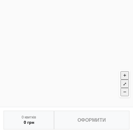
+
⤢
−
0 квитків
ОФОРМИТИ
0 грн