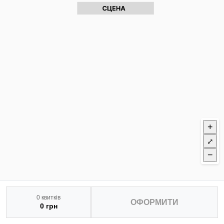
+
⤢
−
0 квитків
ОФОРМИТИ
0 грн