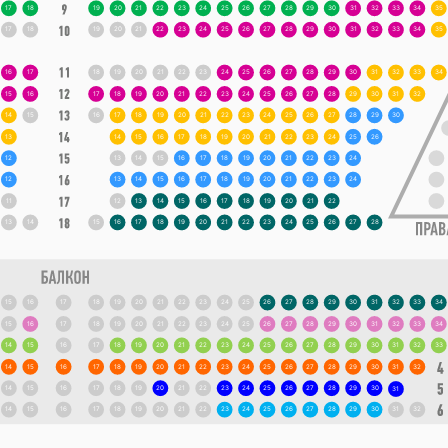
17
18
19
20
21
22
23
24
25
26
27
28
29
30
31
32
33
34
35
17
18
19
20
21
22
23
24
25
26
27
28
29
30
31
32
33
34
35
16
17
18
19
20
21
22
23
24
25
26
27
28
29
30
31
32
33
34
15
16
17
18
19
20
21
22
23
24
25
26
27
28
29
30
31
32
14
15
16
17
18
19
20
21
22
23
24
25
26
27
28
29
30
13
14
15
16
17
18
19
20
21
22
23
24
25
26
12
13
14
15
16
17
18
19
20
21
22
23
24
12
13
14
15
16
17
18
19
20
21
22
23
24
11
12
13
14
15
16
17
18
19
20
21
22
13
14
15
16
17
18
19
20
21
22
23
24
25
26
27
28
15
16
17
18
19
20
21
22
23
24
25
26
27
28
29
30
31
32
33
34
15
16
17
18
19
20
21
22
23
24
25
26
27
28
29
30
31
32
33
34
14
15
16
17
18
19
20
21
22
23
24
25
26
27
28
29
30
31
32
33
14
15
16
17
18
19
20
21
22
23
24
25
26
27
28
29
30
31
32
14
15
16
17
18
19
20
21
22
23
24
25
26
27
28
29
30
31
14
15
16
17
18
19
20
21
22
23
24
25
26
27
28
29
30
31
32