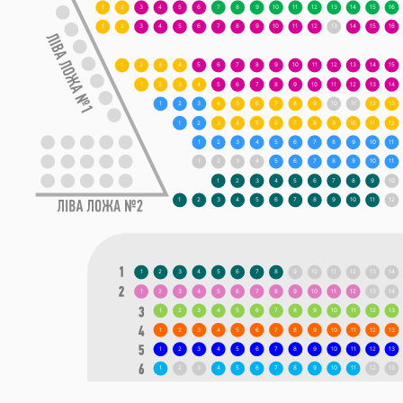
1
2
3
4
5
6
7
8
9
10
11
12
13
14
15
16
1
2
3
4
5
6
7
8
9
10
11
12
13
14
15
16
1
2
3
4
5
6
7
8
9
10
11
12
13
14
15
1
2
3
4
5
6
7
8
9
10
11
12
13
14
1
2
3
4
5
6
7
8
9
10
11
12
13
1
2
3
4
5
6
7
8
9
10
11
12
1
2
3
4
5
6
7
8
9
10
11
1
2
3
4
5
6
7
8
9
10
11
1
2
3
4
5
6
7
8
9
10
1
2
3
4
5
6
7
8
9
10
11
12
1
2
3
4
5
6
7
8
9
10
11
12
13
14
1
2
3
4
5
6
7
8
9
10
11
12
13
14
1
2
3
4
5
6
7
8
9
10
11
12
13
1
2
3
4
5
6
7
8
9
10
11
12
13
1
2
3
4
5
6
7
8
9
10
11
12
13
1
2
3
4
5
6
7
8
9
10
11
12
13