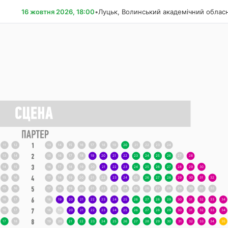
16 жовтня 2026, 18:00
•
Луцьк, Волинський академічний обласн
11
12
13
14
15
16
17
18
19
20
21
22
23
24
13
14
15
16
17
18
19
20
21
22
23
24
25
26
27
28
14
15
16
17
18
19
20
21
22
23
24
25
26
27
28
29
30
15
16
17
18
19
20
21
22
23
24
25
26
27
28
29
30
31
32
15
16
17
18
19
20
21
22
23
24
25
26
27
28
29
30
31
32
16
17
18
19
20
21
22
23
24
25
26
27
28
29
30
31
32
33
34
16
17
18
19
20
21
22
23
24
25
26
27
28
29
30
31
32
33
34
17
18
19
20
21
22
23
24
25
26
27
28
29
30
31
32
33
34
35