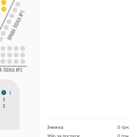
36
36
35
Знижка:
0
грн.
Збір за послуги:
0
грн.