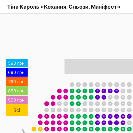
Тіна Кароль «Кохання. Сльози. Маніфест»
590 грн.
690 грн.
790 грн.
1
2
3
4
5
6
7
8
9
10
890 грн.
1
2
3
4
5
6
7
8
9
10
11
12
1
2
3
4
5
6
7
8
9
10
11
12
13
990 грн.
1
2
3
4
5
6
7
8
9
10
11
12
13
14
Всі
1
2
3
4
5
6
7
8
9
10
11
12
13
14
1
2
3
4
5
6
7
8
9
10
11
12
13
14
15
1
2
3
4
5
6
7
8
9
10
11
12
13
14
15
1
2
3
4
5
6
7
8
9
10
11
12
13
14
15
16