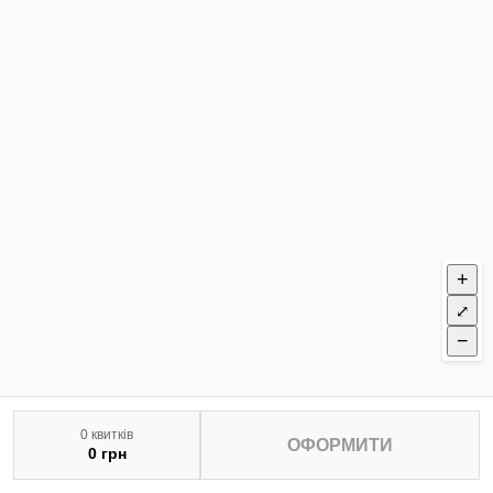
+
⤢
−
0 квитків
ОФОРМИТИ
0 грн