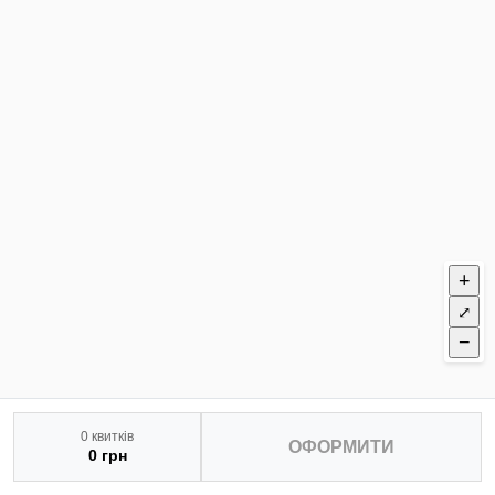
+
⤢
−
0 квитків
ОФОРМИТИ
0 грн